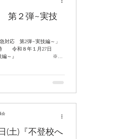
子さんの歯の健康をサポート
んの笑顔と歯の健康づくりを
応 第２弾~実技
南地域母子保健医療推進協議
濵 信之先生 ● 熊野市
-3113 ● 御浜町 健康福祉
急対応 第2弾~実技編～」
 ● 紀宝町 みらい健康課 電話
時 令和８年１月27日
第2弾~実技編～』 ※動
会 場 きほう健康ぷらざ
の場合は、町民グラウンド
養護教諭、小中高等学校
込〆切 令和８年１月23
 【問い合わせ先】紀宝
議会
日(土)『不登校へ