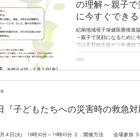
の理解～親子で
に今すぐできる
開催
紀南地域母子保健医療推進協
～親子で笑顔になるために
では不登校生徒が11年連続
り、小中学生の4人に1人が
た、紀南地域でも全国と同
齢化がみられ...
議会
日『子どもたちへの災害時の救急対
日(火) 18時30分～19時45分 ２．開催方法 会場