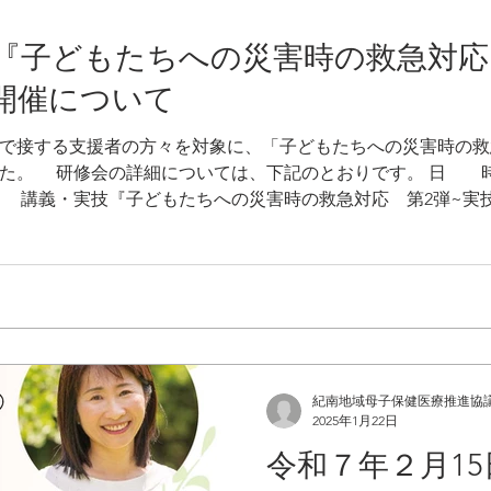
かりつ歯科医」を持ち、お
していきましょう。 皆さ
7日『子どもたちへの災害時の救急対
応援しています！ 作成：紀
開催について
会 監修：熊野保健所 歯科医師 石
健康・長寿課 電話 0597-89
で接する支援者の方々を対象に、「子どもたちへの災害時の救
課 電話 05979-3-0508
した。 研修会の詳細については、下記のとおりです。 日 
0735-33-0355
内 容 講義・実技『子どもたちへの災害時の救急対応 
ださい 講師：相野谷診療所 所長 森本 真之助医師 
宝町鵜殿1190番地） ※健康ぷらざの駐車場が満車
さい 対 象 熊野管内保育所保育士、幼稚園教諭、
員、保健師、医療関係者、子育て支援センター職員等 申
ぎての予約は下記問い合わせ先までお電話ください
担当：垣内・樋口 電話：0
紀南地域母子保健医療推進協
2025年1月22日
令和７年２月15