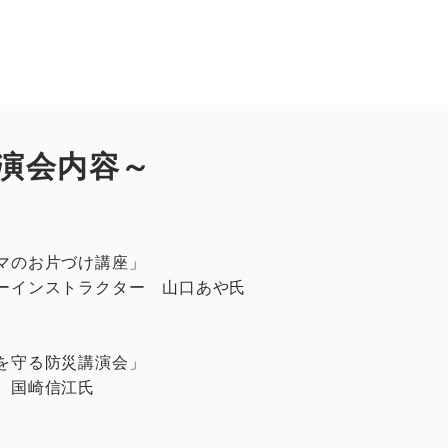
演会内容～
マのお片づけ講座」
ーインストラクター 山口あや氏
を守る防災講演会」
 国崎信江氏