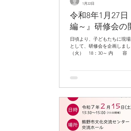
1月22日
令和8年1月2
編～』研修会の
日頃より、子どもたちに現場
として、研修会を企画しま
（火） 18：30～ 
きやすい服装でお越しく
（旧鵜殿保育所 住所：紀
駐車場を ご利用くだ
教員、 特別支援学級教
日（金） ※期日を過
町 みらい健康課 