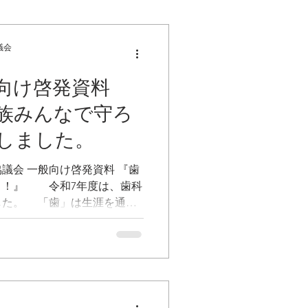
議会
向け啓発資料
族みんなで守ろ
しました。
議会 一般向け啓発資料 『歯
う！』 令和7年度は、歯科
した。 「歯」は生涯を通じ
欠かせず、他の疾患にもかか
リーフレットでは、子どもた
代別のポイントや外傷時の対
くことを目的にしています。
、日々の歯の健康や食生活
健康を守る場所」として「か