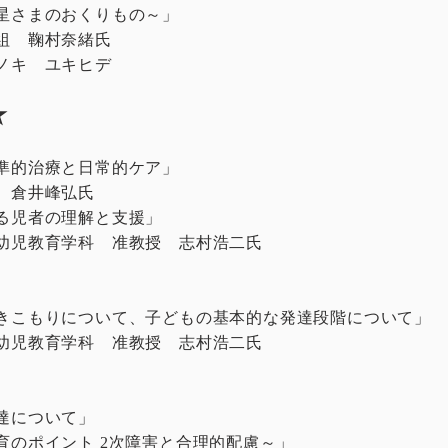
星さまのおくりもの～」
組 鞠村奈緒氏
キ ユキヒデ
★
準的治療と日常的ケア」
 倉井峰弘氏
る児者の理解と支援」
幼児教育学科 准教授 志村浩二氏
きこもりについて、子どもの基本的な発達段階について」
幼児教育学科 准教授 志村浩二氏
達について」
のポイント 2次障害と合理的配慮～」