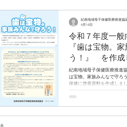
紀南地域母子保健医療推進協
4月14日
令和７年度一般
『歯は宝物。家
う！』 を作成
紀南地域母子保健医療推進協
は宝物。家族みんなで守ろ
保健に啓発資料を作成しま
て健康な生活を送るために
わる大切なものです。この
ちの歯の健康について、年
応等について知っていただ
このリーフレットを参考に
に気を付けるとともに、「
議会