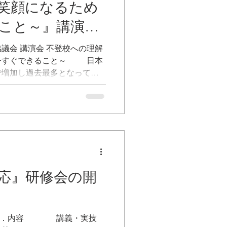
笑顔になるため
こと～』講演会
議会 講演会 不登校への理解
今すぐできること～ 日本
で増加し過去最多となってお
不登校となっています。ま
様に不登校児童・生徒の低年
応』研修会の開
参加 ３．内容 講義・実技