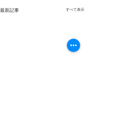
すべて表示
最新記事
令和７年２月４
もたちへの災害
対応』研修会の
１．日時 令
コメント