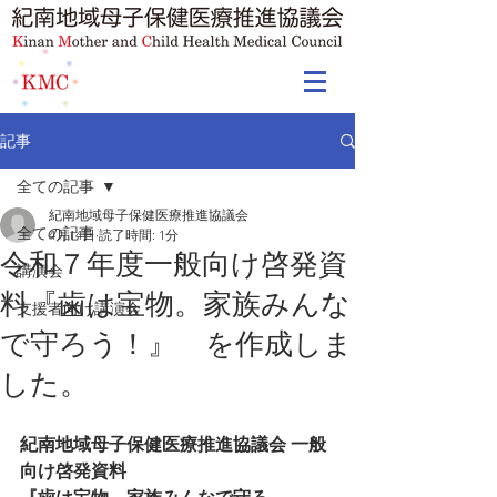
記事
全ての記事
紀南地域母子保健医療推進協議会
全ての記事
4月14日
読了時間: 1分
令和７年度一般向け啓発資
講演会
料『歯は宝物。家族みんな
支援者向け講演会
で守ろう！』 を作成しま
した。
紀南地域母子保健医療推進協議会 一般
向け啓発資料