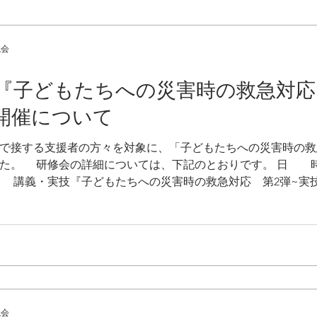
議会
7日『子どもたちへの災害時の救急対
開催について
で接する支援者の方々を対象に、「子どもたちへの災害時の救
した。 研修会の詳細については、下記のとおりです。 日 
内 容 講義・実技『子どもたちへの災害時の救急対応 
ださい 講師：相野谷診療所 所長 森本 真之助医師 
宝町鵜殿1190番地） ※健康ぷらざの駐車場が満車
さい 対 象 熊野管内保育所保育士、幼稚園教諭、
員、保健師、医療関係者、子育て支援センター職員等 申
ぎての予約は下記問い合わせ先までお電話ください
担当：垣内・樋口 電話：0
議会