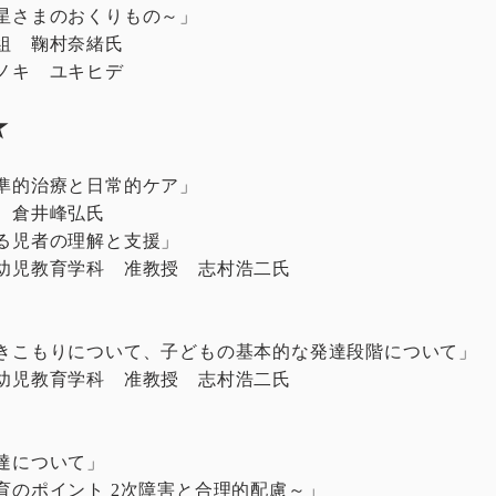
星さまのおくりもの～」
組 鞠村奈緒氏
キ ユキヒデ
★
準的治療と日常的ケア」
 倉井峰弘氏
る児者の理解と支援」
幼児教育学科 准教授 志村浩二氏
きこもりについて、子どもの基本的な発達段階について」
幼児教育学科 准教授 志村浩二氏
達について」
のポイント 2次障害と合理的配慮～」