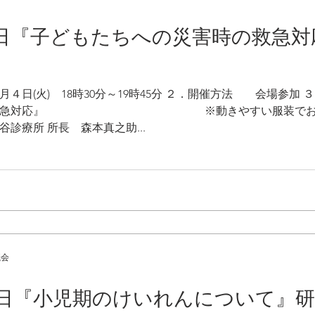
日『子どもたちへの災害時の救急対
日(火) 18時30分～19時45分 ２．開催方法 会場
害時の救急対応』 ※動きやすい服装でお越
所長 森本真之助...
議会
29日『小児期のけいれんについて』