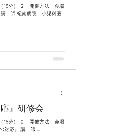
5分（15分） ２．開催方法 会場
 小児科医
対応』研修会
5分（15分） ２．開催方法 会場
参加とZoomを用いたリモート参加 ３．内 容 講 義 『季節ごとのよくある病気とその対応』 講 師 ...