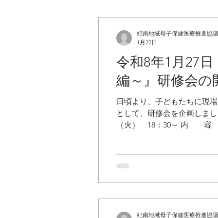
紀南地域母子保健医療推進協
1月22日
令和8年1月2
編～』研修会の
日頃より、子どもたちに現場
として、研修会を企画しま
（火） 18：30～ 
きやすい服装でお越しく
（旧鵜殿保育所 住所：紀
駐車場を ご利用くだ
教員、 特別支援学級教
日（金） ※期日を過
町 みらい健康課 
紀南地域母子保健医療推進協