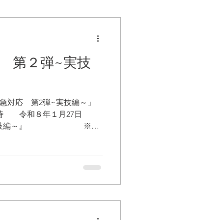
応 第２弾~実技
急対応 第2弾~実技編～」
時 令和８年１月27日
第2弾~実技編～』 ※動
会 場 きほう健康ぷらざ
の場合は、町民グラウンド
養護教諭、小中高等学校
込〆切 令和８年１月23
 【問い合わせ先】紀宝