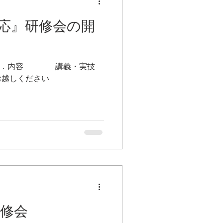
応』研修会の開
参加 ３．内容 講義・実技
しください
研修会