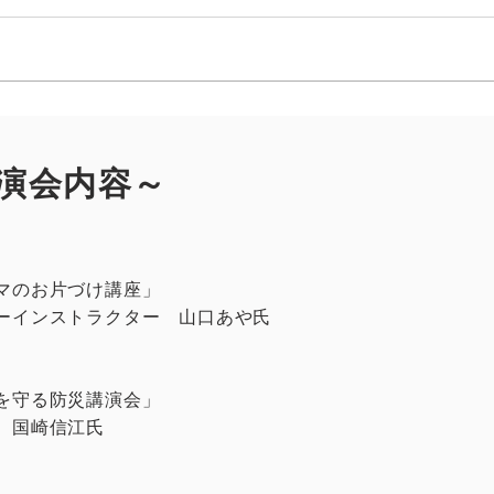
演会内容～
マのお片づけ講座」
ーインストラクター 山口あや氏
を守る防災講演会」
 国崎信江氏